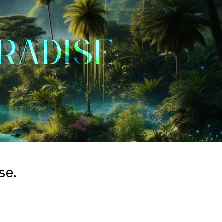
RADISE
se.