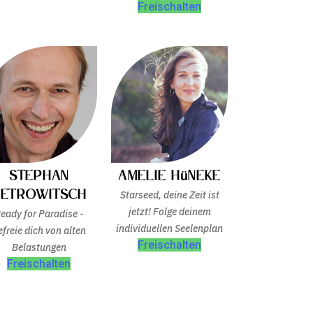
Freischalten
Stephan
Amelie Hüneke
Petrowitsch
Starseed, deine Zeit ist
jetzt! Folge deinem
eady for Paradise -
individuellen Seelenplan
efreie dich von alten
Freischalten
Belastungen
Freischalten