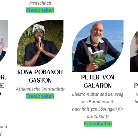
Menschheit
Freischalten
Koné Pobanou
r.
Peter von
Gaston
De
Galaron
Afrikanische Spiritualität
d
Elektro Kultur und der Weg
R
Freischalten
ins Paradies mit
b
nachhaltigen Lösungen für
die Zukunft
Freischalten
 und
f