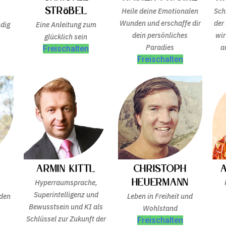
Ströbel
Heile deine Emotionalen
Sch
Wunden und erschaffe dir
der
ndig
Eine Anleitung zum
dein persönliches
wir
glücklich sein
Paradies
a
Freischalten
Freischalten
Armin Kittl
Christoph
Heuermann
Hyperraumsprache,
Superintelligenz und
 den
Leben in Freiheit und
Bewusstsein und KI als
Wohlstand
Schlüssel zur Zukunft der
Freischalten