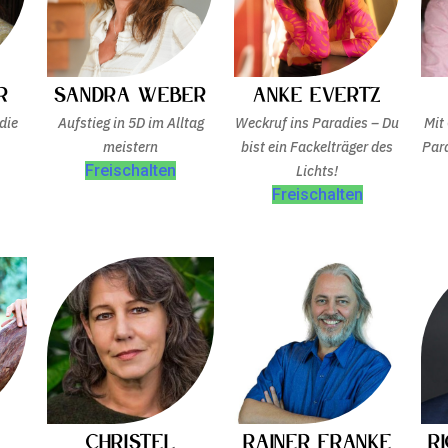
Anke Evertz
r
Sandra Weber
Weckruf ins Paradies – Du
die
Aufstieg in 5D im Alltag
Mit
bist ein Fackelträger des
meistern
Par
Freischalten
Lichts!
Freischalten
Christel
Rainer Franke
R