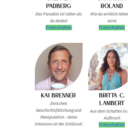
Padberg
Roland
Das Paradies ist näher als
Wie du wirklich lebe
du denkst
wirst
Freischalten
Freischalten
Kai Brenner
Britta C.
Lambert
Zwischen
Geschichtsfälschung und
Aus dem Schatten in
Manipulation - deine
Aufbruch
Intension ist der Schlüssel
Freischalten