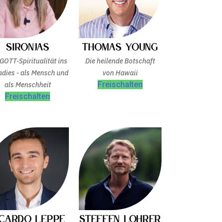
Sironjas
Thomas Young
 GOTT-Spiritualität ins
Die heilende Botschaft
adies - als Mensch und
von Hawaii
Freischalten
als Menschheit
Freischalten
icardo Leppe
Steffen Lohrer