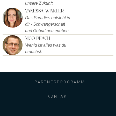
unsere Zukunft
Vanessa Winkler
Das Paradies entsteht in
dir - Schwangerschaft
und Geburt neu erleben
Nico Peach
Wenig ist alles was du
brauchst.
PARTNERPROGRAMM
KONTAKT