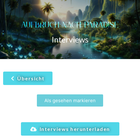
AUFBRUCH NACH PARADISE
Interviews
Übersicht
Als gesehen markieren
Interviews herunterladen